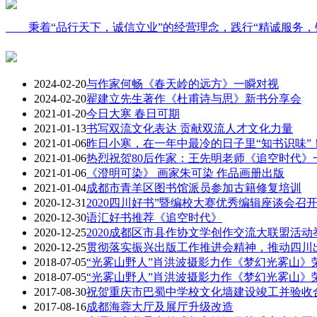
秉着“品行天下，诚信立业”的经营理念，践行“精诚服务，
2024-02-20
与作家何畅《春天岭的远方》一瞬对视
2024-02-20
翟建立先生著作《杜甫诗与思》新书分享会
2021-01-20
今日大寒 春日可期
2021-01-13
书写双流文化表达 贡献双流人才文化力量
2021-01-06
昨日小寒，在一年中最冷的日子里“知书识味”
2021-01-06
热烈祝贺80后作家：王先明老师《追空时代》一
2021-01-06
《澄明可染》 画家朱可染 作品画册出版
2021-01-04
成都市青羊区图书馆派员参加古籍修复培训
2020-12-31
2020四川好书”暨编校大赛优秀编辑座谈会召
2020-12-30
语汇好书推荐《追空时代》
2020-12-25
2020成都区市县作协文学创作交流大联盟活动
2020-12-25
贯彻落实振兴出版工作推进会精神，推动四川
2018-07-05
“光雾山野人”肖洪波摄影力作《梦幻光雾山》
2018-07-05
“光雾山野人”肖洪波摄影力作《梦幻光雾山》
2017-08-30
祝贺重庆市巴蜀中学校文化墙建设竣工并验收
2017-08-16
成都海蓉大厅及展厅升级改造