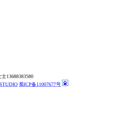
688383580
8STUDIO
蜀ICP备11007677号