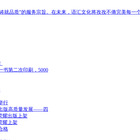
铸就品质”的服务宗旨。在未来，语汇文化将孜孜不倦完美每一
！
书第二次印刷，5000
开
举行
出版高质量发展——四
荣耀出版上架
荣耀上架
合格