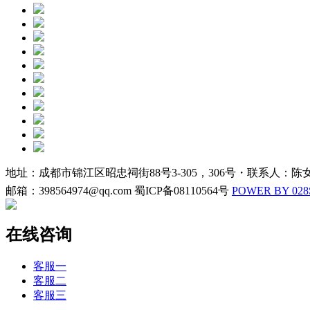
地址：成都市锦江区昭忠祠街88号3-305，306号・联系人：陈女士13
邮箱：398564974@qq.com 蜀ICP备08110564号
POWER BY 02
在线咨询
客服一
客服二
客服三